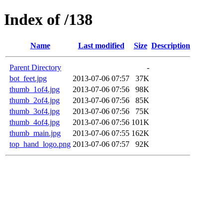
Index of /138
Name
Last modified
Size
Description
Parent Directory
-
bot_feet.jpg
2013-07-06 07:57
37K
thumb_1of4.jpg
2013-07-06 07:56
98K
thumb_2of4.jpg
2013-07-06 07:56
85K
thumb_3of4.jpg
2013-07-06 07:56
75K
thumb_4of4.jpg
2013-07-06 07:56
101K
thumb_main.jpg
2013-07-06 07:55
162K
top_hand_logo.png
2013-07-06 07:57
92K