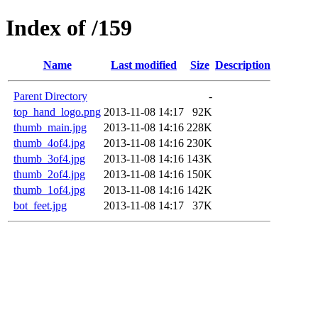
Index of /159
Name
Last modified
Size
Description
Parent Directory
-
top_hand_logo.png
2013-11-08 14:17
92K
thumb_main.jpg
2013-11-08 14:16
228K
thumb_4of4.jpg
2013-11-08 14:16
230K
thumb_3of4.jpg
2013-11-08 14:16
143K
thumb_2of4.jpg
2013-11-08 14:16
150K
thumb_1of4.jpg
2013-11-08 14:16
142K
bot_feet.jpg
2013-11-08 14:17
37K