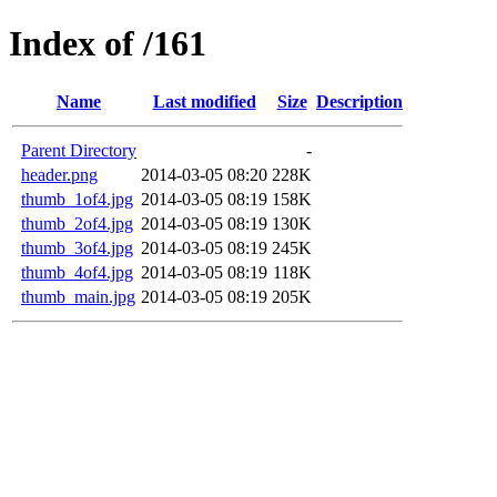
Index of /161
Name
Last modified
Size
Description
Parent Directory
-
header.png
2014-03-05 08:20
228K
thumb_1of4.jpg
2014-03-05 08:19
158K
thumb_2of4.jpg
2014-03-05 08:19
130K
thumb_3of4.jpg
2014-03-05 08:19
245K
thumb_4of4.jpg
2014-03-05 08:19
118K
thumb_main.jpg
2014-03-05 08:19
205K