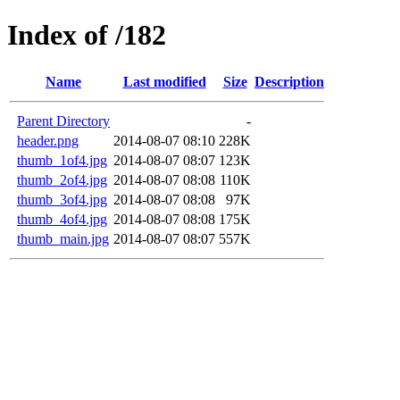
Index of /182
Name
Last modified
Size
Description
Parent Directory
-
header.png
2014-08-07 08:10
228K
thumb_1of4.jpg
2014-08-07 08:07
123K
thumb_2of4.jpg
2014-08-07 08:08
110K
thumb_3of4.jpg
2014-08-07 08:08
97K
thumb_4of4.jpg
2014-08-07 08:08
175K
thumb_main.jpg
2014-08-07 08:07
557K