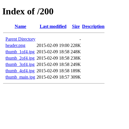
Index of /200
Name
Last modified
Size
Description
Parent Directory
-
header.png
2015-02-09 19:00
228K
thumb_1of4.jpg
2015-02-09 18:58
248K
thumb_2of4.jpg
2015-02-09 18:58
238K
thumb_3of4.jpg
2015-02-09 18:58
249K
thumb_4of4.jpg
2015-02-09 18:58
189K
thumb_main.jpg
2015-02-09 18:57
309K