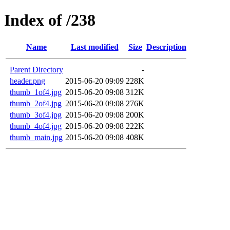
Index of /238
Name
Last modified
Size
Description
Parent Directory
-
header.png
2015-06-20 09:09
228K
thumb_1of4.jpg
2015-06-20 09:08
312K
thumb_2of4.jpg
2015-06-20 09:08
276K
thumb_3of4.jpg
2015-06-20 09:08
200K
thumb_4of4.jpg
2015-06-20 09:08
222K
thumb_main.jpg
2015-06-20 09:08
408K