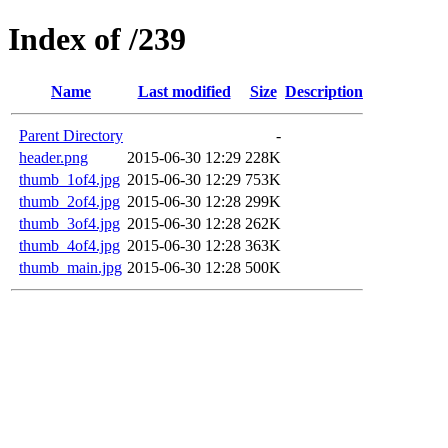
Index of /239
Name
Last modified
Size
Description
Parent Directory
-
header.png
2015-06-30 12:29
228K
thumb_1of4.jpg
2015-06-30 12:29
753K
thumb_2of4.jpg
2015-06-30 12:28
299K
thumb_3of4.jpg
2015-06-30 12:28
262K
thumb_4of4.jpg
2015-06-30 12:28
363K
thumb_main.jpg
2015-06-30 12:28
500K