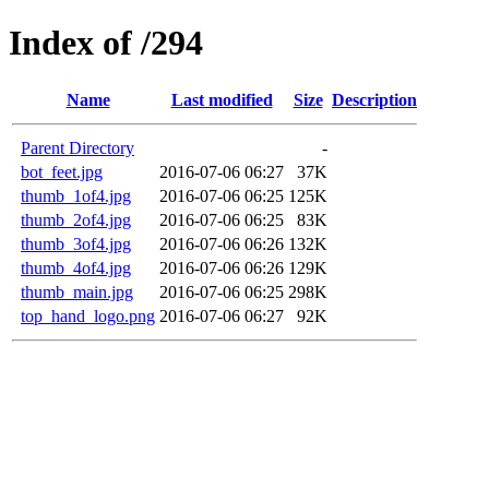
Index of /294
Name
Last modified
Size
Description
Parent Directory
-
bot_feet.jpg
2016-07-06 06:27
37K
thumb_1of4.jpg
2016-07-06 06:25
125K
thumb_2of4.jpg
2016-07-06 06:25
83K
thumb_3of4.jpg
2016-07-06 06:26
132K
thumb_4of4.jpg
2016-07-06 06:26
129K
thumb_main.jpg
2016-07-06 06:25
298K
top_hand_logo.png
2016-07-06 06:27
92K