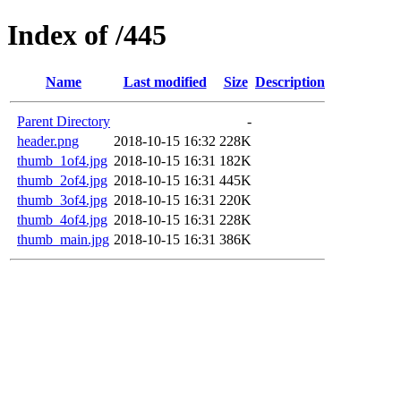
Index of /445
Name
Last modified
Size
Description
Parent Directory
-
header.png
2018-10-15 16:32
228K
thumb_1of4.jpg
2018-10-15 16:31
182K
thumb_2of4.jpg
2018-10-15 16:31
445K
thumb_3of4.jpg
2018-10-15 16:31
220K
thumb_4of4.jpg
2018-10-15 16:31
228K
thumb_main.jpg
2018-10-15 16:31
386K