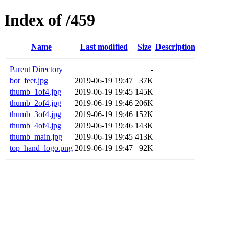
Index of /459
Name
Last modified
Size
Description
Parent Directory
-
bot_feet.jpg
2019-06-19 19:47
37K
thumb_1of4.jpg
2019-06-19 19:45
145K
thumb_2of4.jpg
2019-06-19 19:46
206K
thumb_3of4.jpg
2019-06-19 19:46
152K
thumb_4of4.jpg
2019-06-19 19:46
143K
thumb_main.jpg
2019-06-19 19:45
413K
top_hand_logo.png
2019-06-19 19:47
92K