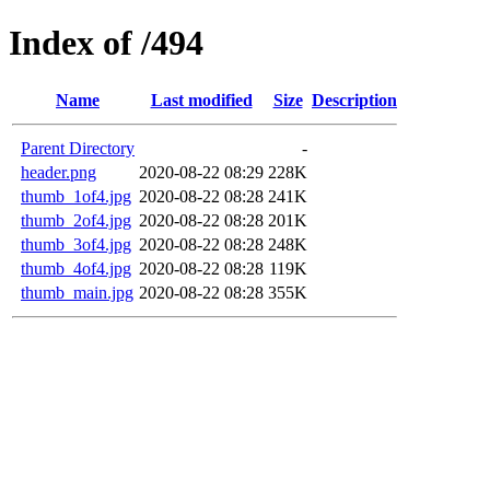
Index of /494
Name
Last modified
Size
Description
Parent Directory
-
header.png
2020-08-22 08:29
228K
thumb_1of4.jpg
2020-08-22 08:28
241K
thumb_2of4.jpg
2020-08-22 08:28
201K
thumb_3of4.jpg
2020-08-22 08:28
248K
thumb_4of4.jpg
2020-08-22 08:28
119K
thumb_main.jpg
2020-08-22 08:28
355K