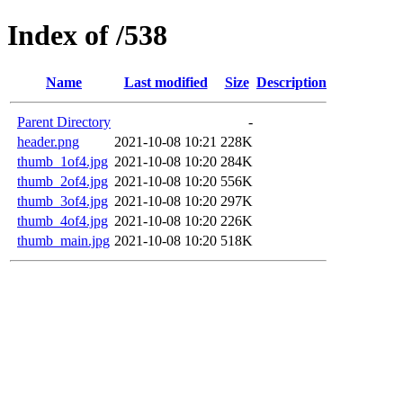
Index of /538
Name
Last modified
Size
Description
Parent Directory
-
header.png
2021-10-08 10:21
228K
thumb_1of4.jpg
2021-10-08 10:20
284K
thumb_2of4.jpg
2021-10-08 10:20
556K
thumb_3of4.jpg
2021-10-08 10:20
297K
thumb_4of4.jpg
2021-10-08 10:20
226K
thumb_main.jpg
2021-10-08 10:20
518K