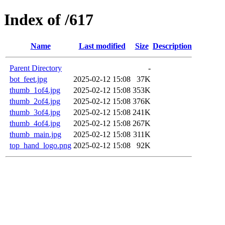
Index of /617
Name
Last modified
Size
Description
Parent Directory
-
bot_feet.jpg
2025-02-12 15:08
37K
thumb_1of4.jpg
2025-02-12 15:08
353K
thumb_2of4.jpg
2025-02-12 15:08
376K
thumb_3of4.jpg
2025-02-12 15:08
241K
thumb_4of4.jpg
2025-02-12 15:08
267K
thumb_main.jpg
2025-02-12 15:08
311K
top_hand_logo.png
2025-02-12 15:08
92K