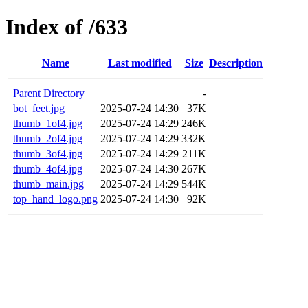
Index of /633
Name
Last modified
Size
Description
Parent Directory
-
bot_feet.jpg
2025-07-24 14:30
37K
thumb_1of4.jpg
2025-07-24 14:29
246K
thumb_2of4.jpg
2025-07-24 14:29
332K
thumb_3of4.jpg
2025-07-24 14:29
211K
thumb_4of4.jpg
2025-07-24 14:30
267K
thumb_main.jpg
2025-07-24 14:29
544K
top_hand_logo.png
2025-07-24 14:30
92K