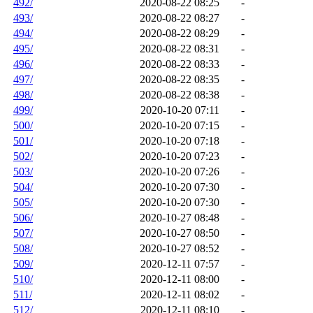
492/
2020-08-22 08:25
-
493/
2020-08-22 08:27
-
494/
2020-08-22 08:29
-
495/
2020-08-22 08:31
-
496/
2020-08-22 08:33
-
497/
2020-08-22 08:35
-
498/
2020-08-22 08:38
-
499/
2020-10-20 07:11
-
500/
2020-10-20 07:15
-
501/
2020-10-20 07:18
-
502/
2020-10-20 07:23
-
503/
2020-10-20 07:26
-
504/
2020-10-20 07:30
-
505/
2020-10-20 07:30
-
506/
2020-10-27 08:48
-
507/
2020-10-27 08:50
-
508/
2020-10-27 08:52
-
509/
2020-12-11 07:57
-
510/
2020-12-11 08:00
-
511/
2020-12-11 08:02
-
512/
2020-12-11 08:10
-