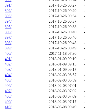
391/
2017-10-26 00:27
-
392/
2017-10-26 00:29
-
393/
2017-10-26 00:34
-
394/
2017-10-26 00:37
-
395/
2017-10-26 00:38
-
396/
2017-10-26 00:40
-
397/
2017-10-26 00:46
-
398/
2017-10-26 00:48
-
399/
2017-10-26 00:49
-
400/
2017-11-18 07:36
-
401/
2018-01-09 09:10
-
402/
2018-01-09 09:13
-
403/
2018-01-09 09:17
-
404/
2018-02-03 06:57
-
405/
2018-02-03 06:59
-
406/
2018-02-03 07:01
-
407/
2018-02-03 07:02
-
408/
2018-02-03 07:09
-
409/
2018-02-03 07:17
-
410/
2018-03-08 09:49
-