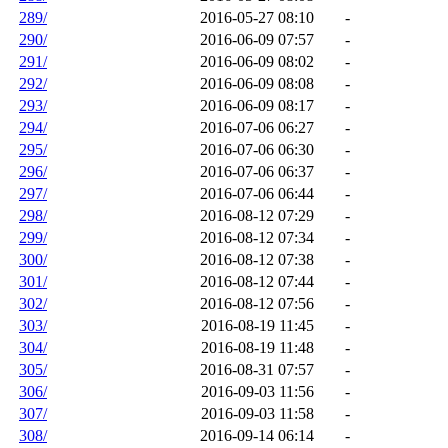
289/
2016-05-27 08:10
-
290/
2016-06-09 07:57
-
291/
2016-06-09 08:02
-
292/
2016-06-09 08:08
-
293/
2016-06-09 08:17
-
294/
2016-07-06 06:27
-
295/
2016-07-06 06:30
-
296/
2016-07-06 06:37
-
297/
2016-07-06 06:44
-
298/
2016-08-12 07:29
-
299/
2016-08-12 07:34
-
300/
2016-08-12 07:38
-
301/
2016-08-12 07:44
-
302/
2016-08-12 07:56
-
303/
2016-08-19 11:45
-
304/
2016-08-19 11:48
-
305/
2016-08-31 07:57
-
306/
2016-09-03 11:56
-
307/
2016-09-03 11:58
-
308/
2016-09-14 06:14
-