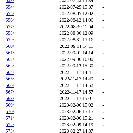
553/
2022-07-25 15:34
-
554/
2022-07-25 15:37
-
555/
2022-08-05 12:02
-
556/
2022-08-12 14:06
-
557/
2022-08-30 11:54
-
558/
2022-08-30 12:09
-
559/
2022-08-31 15:16
-
560/
2022-09-01 14:11
-
561/
2022-09-01 14:14
-
562/
2022-09-06 16:00
-
563/
2022-09-13 15:30
-
564/
2022-11-17 14:41
-
565/
2022-11-17 14:49
-
566/
2022-11-17 14:52
-
567/
2022-11-17 14:57
-
568/
2022-11-17 15:01
-
569/
2023-02-06 15:02
-
570/
2023-02-06 15:15
-
571/
2023-02-06 15:21
-
572/
2023-02-09 14:19
-
573/
2023-02-27 14:37
-