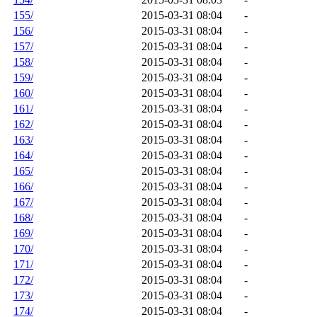
155/
2015-03-31 08:04
-
156/
2015-03-31 08:04
-
157/
2015-03-31 08:04
-
158/
2015-03-31 08:04
-
159/
2015-03-31 08:04
-
160/
2015-03-31 08:04
-
161/
2015-03-31 08:04
-
162/
2015-03-31 08:04
-
163/
2015-03-31 08:04
-
164/
2015-03-31 08:04
-
165/
2015-03-31 08:04
-
166/
2015-03-31 08:04
-
167/
2015-03-31 08:04
-
168/
2015-03-31 08:04
-
169/
2015-03-31 08:04
-
170/
2015-03-31 08:04
-
171/
2015-03-31 08:04
-
172/
2015-03-31 08:04
-
173/
2015-03-31 08:04
-
174/
2015-03-31 08:04
-