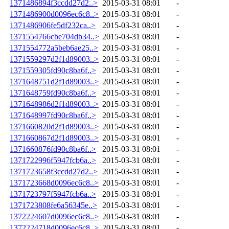
1371486894f3ccdd27d2..>
2015-03-31 08:01
-
1371486900d0096ec6c8..>
2015-03-31 08:01
-
1371486906fe5df232ca..>
2015-03-31 08:01
-
1371554766cbe704db34..>
2015-03-31 08:01
-
1371554772a5beb6ae25..>
2015-03-31 08:01
-
1371559297d2f1d89003..>
2015-03-31 08:01
-
1371559305fd90c8ba6f..>
2015-03-31 08:01
-
1371648751d2f1d89003..>
2015-03-31 08:01
-
1371648759fd90c8ba6f..>
2015-03-31 08:01
-
1371648986d2f1d89003..>
2015-03-31 08:01
-
1371648997fd90c8ba6f..>
2015-03-31 08:01
-
1371660820d2f1d89003..>
2015-03-31 08:01
-
1371660867d2f1d89003..>
2015-03-31 08:01
-
1371660876fd90c8ba6f..>
2015-03-31 08:01
-
1371722996f5947fcb6a..>
2015-03-31 08:01
-
1371723658f3ccdd27d2..>
2015-03-31 08:01
-
1371723668d0096ec6c8..>
2015-03-31 08:01
-
1371723797f5947fcb6a..>
2015-03-31 08:01
-
1371723808fe6a56345e..>
2015-03-31 08:01
-
1372224607d0096ec6c8..>
2015-03-31 08:01
-
1372224718d0096ec6c8..>
2015-03-31 08:01
-