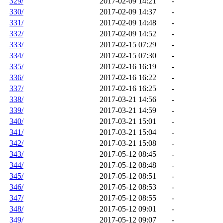
329/
2017-02-09 14:21
-
330/
2017-02-09 14:37
-
331/
2017-02-09 14:48
-
332/
2017-02-09 14:52
-
333/
2017-02-15 07:29
-
334/
2017-02-15 07:30
-
335/
2017-02-16 16:19
-
336/
2017-02-16 16:22
-
337/
2017-02-16 16:25
-
338/
2017-03-21 14:56
-
339/
2017-03-21 14:59
-
340/
2017-03-21 15:01
-
341/
2017-03-21 15:04
-
342/
2017-03-21 15:08
-
343/
2017-05-12 08:45
-
344/
2017-05-12 08:48
-
345/
2017-05-12 08:51
-
346/
2017-05-12 08:53
-
347/
2017-05-12 08:55
-
348/
2017-05-12 09:01
-
349/
2017-05-12 09:07
-