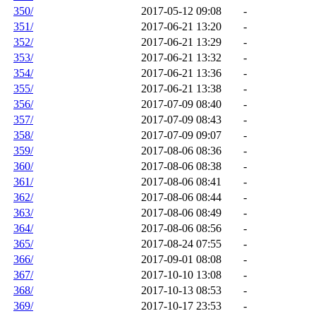
350/
2017-05-12 09:08
-
351/
2017-06-21 13:20
-
352/
2017-06-21 13:29
-
353/
2017-06-21 13:32
-
354/
2017-06-21 13:36
-
355/
2017-06-21 13:38
-
356/
2017-07-09 08:40
-
357/
2017-07-09 08:43
-
358/
2017-07-09 09:07
-
359/
2017-08-06 08:36
-
360/
2017-08-06 08:38
-
361/
2017-08-06 08:41
-
362/
2017-08-06 08:44
-
363/
2017-08-06 08:49
-
364/
2017-08-06 08:56
-
365/
2017-08-24 07:55
-
366/
2017-09-01 08:08
-
367/
2017-10-10 13:08
-
368/
2017-10-13 08:53
-
369/
2017-10-17 23:53
-