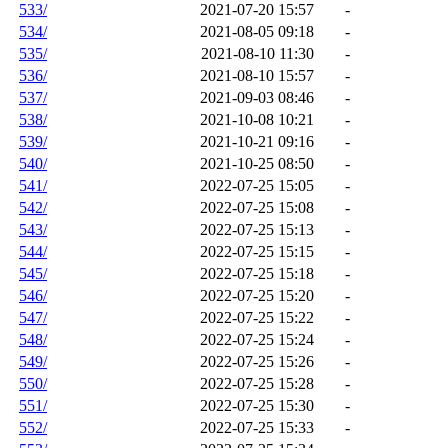
533/
2021-07-20 15:57
-
534/
2021-08-05 09:18
-
535/
2021-08-10 11:30
-
536/
2021-08-10 15:57
-
537/
2021-09-03 08:46
-
538/
2021-10-08 10:21
-
539/
2021-10-21 09:16
-
540/
2021-10-25 08:50
-
541/
2022-07-25 15:05
-
542/
2022-07-25 15:08
-
543/
2022-07-25 15:13
-
544/
2022-07-25 15:15
-
545/
2022-07-25 15:18
-
546/
2022-07-25 15:20
-
547/
2022-07-25 15:22
-
548/
2022-07-25 15:24
-
549/
2022-07-25 15:26
-
550/
2022-07-25 15:28
-
551/
2022-07-25 15:30
-
552/
2022-07-25 15:33
-