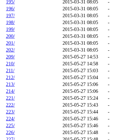
195/
2015-03-31 08:05
-
196/
2015-03-31 08:05
-
197/
2015-03-31 08:05
-
198/
2015-03-31 08:05
-
199/
2015-03-31 08:05
-
200/
2015-03-31 08:05
-
201/
2015-03-31 08:05
-
202/
2015-03-31 08:05
-
209/
2015-05-27 14:53
-
210/
2015-05-27 14:58
-
211/
2015-05-27 15:03
-
212/
2015-05-27 15:04
-
213/
2015-05-27 15:06
-
214/
2015-05-27 15:06
-
221/
2015-05-27 15:24
-
222/
2015-05-27 15:43
-
223/
2015-05-27 15:44
-
224/
2015-05-27 15:46
-
225/
2015-05-27 15:46
-
226/
2015-05-27 15:48
-
227/
2015-05-27 15:48
-