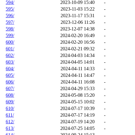
594/
2023-10-09 15:40
-
595/
2023-11-03 15:22
-
596/
2023-11-17 15:31
-
597/
2023-12-06 11:26
-
598/
2023-12-07 14:38
-
599/
2024-02-20 16:49
-
600/
2024-02-20 16:56
-
601/
2024-02-21 09:32
-
602/
2024-04-03 14:34
-
603/
2024-04-05 14:01
-
604/
2024-04-11 14:33
-
605/
2024-04-11 14:47
-
606/
2024-04-11 16:08
-
607/
2024-04-29 15:33
-
608/
2024-05-08 15:20
-
609/
2024-05-15 10:02
-
610/
2024-07-17 10:39
-
611/
2024-07-17 14:19
-
612/
2024-07-19 14:20
-
613/
2024-07-25 14:05
-
614/
2024-09-24 15:13
-