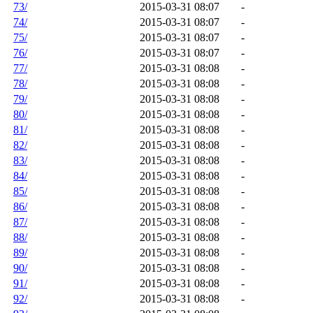
73/
2015-03-31 08:07
-
74/
2015-03-31 08:07
-
75/
2015-03-31 08:07
-
76/
2015-03-31 08:07
-
77/
2015-03-31 08:08
-
78/
2015-03-31 08:08
-
79/
2015-03-31 08:08
-
80/
2015-03-31 08:08
-
81/
2015-03-31 08:08
-
82/
2015-03-31 08:08
-
83/
2015-03-31 08:08
-
84/
2015-03-31 08:08
-
85/
2015-03-31 08:08
-
86/
2015-03-31 08:08
-
87/
2015-03-31 08:08
-
88/
2015-03-31 08:08
-
89/
2015-03-31 08:08
-
90/
2015-03-31 08:08
-
91/
2015-03-31 08:08
-
92/
2015-03-31 08:08
-