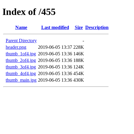
Index of /455
Name
Last modified
Size
Description
Parent Directory
-
header.png
2019-06-05 13:37
228K
thumb_1of4.jpg
2019-06-05 13:36
146K
thumb_2of4.jpg
2019-06-05 13:36
188K
thumb_3of4.jpg
2019-06-05 13:36
124K
thumb_4of4.jpg
2019-06-05 13:36
454K
thumb_main.jpg
2019-06-05 13:36
430K